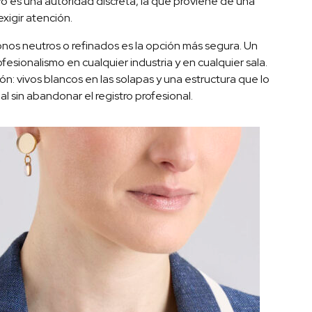
o es una autoridad discreta, la que proviene de una
exigir atención.
 tonos neutros o refinados es la opción más segura. Un
fesionalismo en cualquier industria y en cualquier sala.
ón: vivos blancos en las solapas y una estructura que lo
al sin abandonar el registro profesional.