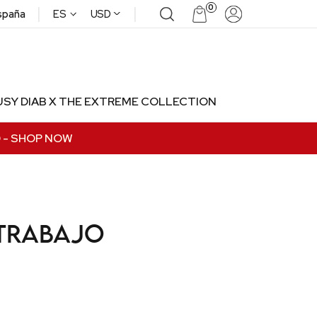
|
|
0
^
spaña
ES
USD
USY DIAB X THE EXTREME COLLECTION
0
- SHOP NOW
 trabajo