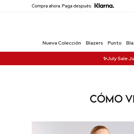
Compra ahora. Paga después.
Acceso Privado
Exclusivo
Nueva Colección
Blazers
Punto
Bla
Únete para recibir ofertas exclusivas,
acceso anticipado a nuevas
colecciones y actualizaciones VIP.
✨July Sale J
Correo
Name
Cómo ve
Acceder a VIP