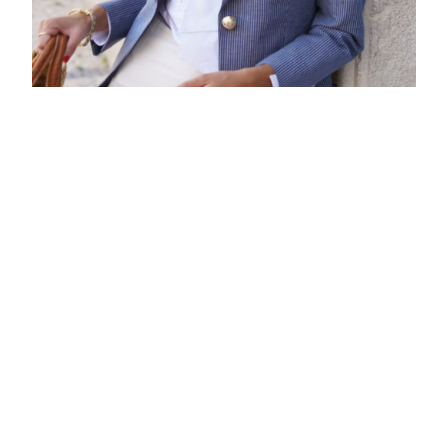
Blazer de Lino Paddy a Rayas
$
810.00
Ver Producto