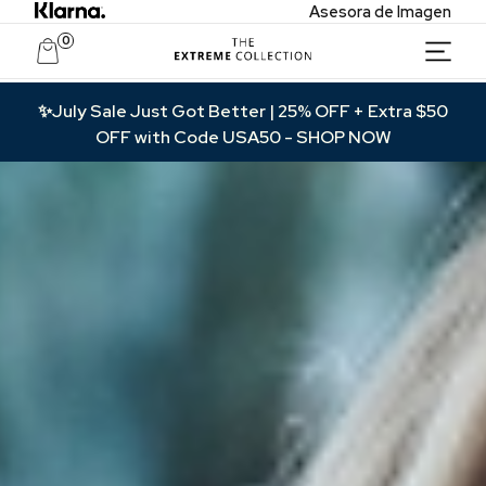
Asesora de Imagen
0
Acceso Privado Exclusivo
✨July Sale Just Got Better | 25% OFF + Extra $50
OFF with Code USA50
- SHOP NOW
Únete para recibir ofertas exclusivas, acceso
anticipado a nuevas colecciones y actualizaciones
VIP.
Correo
Name
Acceder a VIP