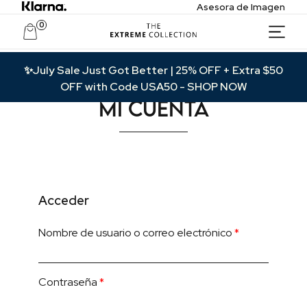
Asesora de Imagen
0
Acceso Privado Exclusivo
✨July Sale Just Got Better | 25% OFF + Extra $50
OFF with Code USA50
- SHOP NOW
Únete para recibir ofertas exclusivas, acceso
anticipado a nuevas colecciones y actualizaciones
Mi cuenta
VIP.
Correo
Name
Acceder
Acceder a VIP
Nombre de usuario o correo electrónico
*
Contraseña
*