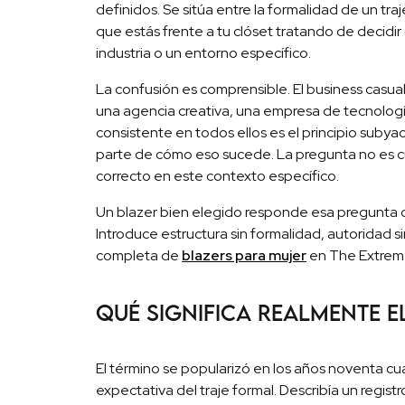
definidos. Se sitúa entre la formalidad de un traj
que estás frente a tu clóset tratando de decidi
industria o un entorno específico.
La confusión es comprensible. El business casua
una agencia creativa, una empresa de tecnolog
consistente en todos ellos es el principio subya
parte de cómo eso sucede. La pregunta no es cu
correcto en este contexto específico.
Un blazer bien elegido responde esa pregunta c
Introduce estructura sin formalidad, autoridad sin
completa de
blazers para mujer
en The Extreme
Qué significa realmente e
El término se popularizó en los años noventa cu
expectativa del traje formal. Describía un regist