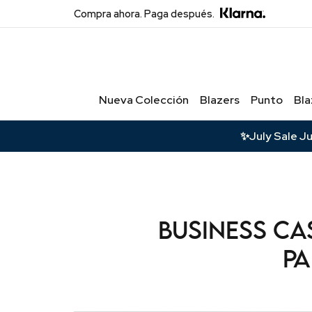
Compra ahora. Paga después.
Acceso Privado
Exclusivo
Nueva Colección
Blazers
Punto
Bla
Únete para recibir ofertas exclusivas,
acceso anticipado a nuevas
colecciones y actualizaciones VIP.
✨July Sale J
Correo
Name
Business ca
Acceder a VIP
pa