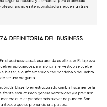
a según la industria y la empresa, pero el principio
ofesionalismo e intencionalidad sin requerir un traje
eza definitoria del business
n el business casual, esa prenda es el blazer. Es la pieza
uelven apropiados para la oficina, el vestido se vuelve
in el blazer, el outfit a menudo cae por debajo del umbral.
a de ser una pregunta.
ión. Un blazer bien estructurado cambia físicamente la
el frente estructurado genera verticalidad y la precisión
 una manera que las prendas más suaves no pueden. Son
 antes de que se pronuncie una palabra.