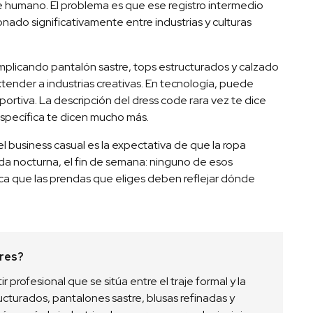
se humano. El problema es que ese registro intermedio
onado significativamente entre industrias y culturas
 implicando pantalón sastre, tops estructurados y calzado
tender a industrias creativas. En tecnología, puede
portiva. La descripción del dress code rara vez te dice
 específica te dicen mucho más.
l business casual es la expectativa de que la ropa
ida nocturna, el fin de semana: ninguno de esos
ifica que las prendas que eliges deben reflejar dónde
eres?
r profesional que se sitúa entre el traje formal y la
ucturados, pantalones sastre, blusas refinadas y