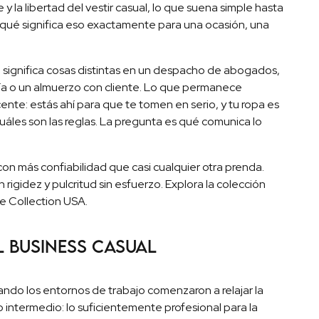
e y la libertad del vestir casual, lo que suena simple hasta
r qué significa eso exactamente para una ocasión, una
l significa cosas distintas en un despacho de abogados,
ía o un almuerzo con cliente. Lo que permanece
cente: estás ahí para que te tomen en serio, y tu ropa es
áles son las reglas. La pregunta es qué comunica lo
on más confiabilidad que casi cualquier otra prenda.
 rigidez y pulcritud sin esfuerzo. Explora la colección
 Collection USA.
l business casual
ando los entornos de trabajo comenzaron a relajar la
ro intermedio: lo suficientemente profesional para la