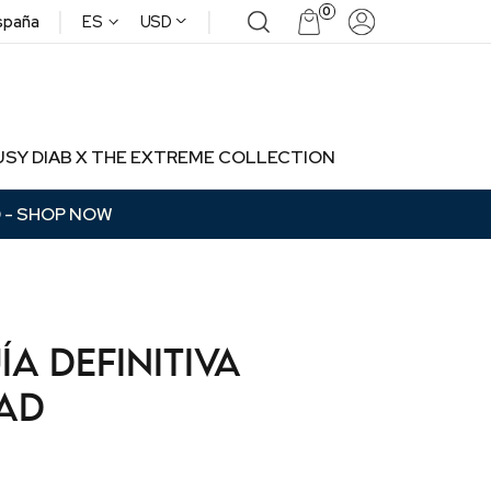
|
|
0
^
spaña
ES
USD
USY DIAB X THE EXTREME COLLECTION
0
- SHOP NOW
a definitiva
dad