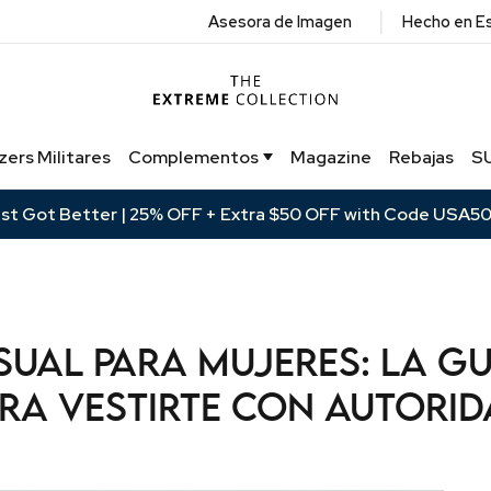
|
Asesora de Imagen
Hecho en E
zers Militares
Complementos
Magazine
Rebajas
S
ust Got Better | 25% OFF + Extra $50 OFF with Code USA5
sual para mujeres: la guí
ra vestirte con autori