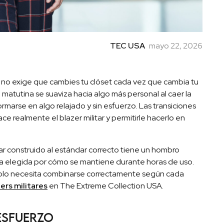
TEC USA
mayo 22, 2026
ue no exige que cambies tu clóset cada vez que cambia tu
atutina se suaviza hacia algo más personal al caer la
ormarse en algo relajado y sin esfuerzo. Las transiciones
 realmente el blazer militar y permitirle hacerlo en
tar construido al estándar correcto tiene un hombro
ela elegida por cómo se mantiene durante horas de uso.
Solo necesita combinarse correctamente según cada
ers militares
en The Extreme Collection USA.
 esfuerzo