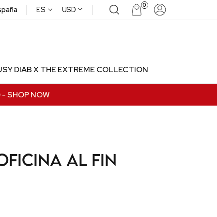
|
|
0
^
spaña
ES
USD
USY DIAB X THE EXTREME COLLECTION
0
- SHOP NOW
oficina al fin