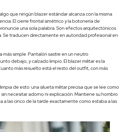
ra algo que ningún blazer estándar alcanza con la misma
cia. El cierre frontal simétrico y la botonería de
pronuncie una sola palabra. Son efectos arquitectónicos
a. Se traducen directamente en autoridad profesional en
 la más simple. Pantalón sastre en un neutro
to debajo, y calzado limpio. El blazer militar es la
uanto más resuelto está el resto del outfit, con más
impia de esto: una silueta militar precisa que se lee como
sin necesitar adorno ni explicación. Mantiene su hombro
ga a las cinco de la tarde exactamente como estaba a las