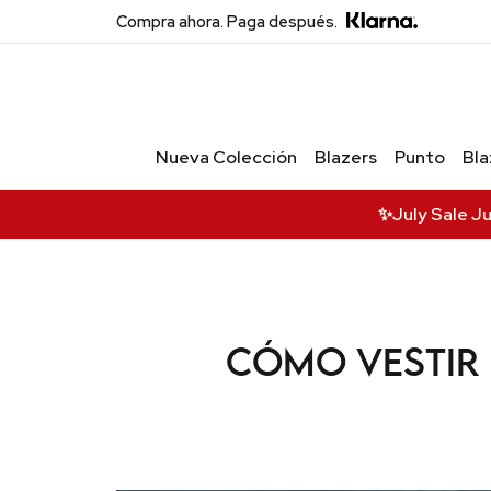
Compra ahora. Paga después.
Acceso Privado
Exclusivo
Nueva Colección
Blazers
Punto
Bla
Únete para recibir ofertas exclusivas,
acceso anticipado a nuevas
colecciones y actualizaciones VIP.
✨July Sale J
Correo
Name
Cómo vestir u
Acceder a VIP